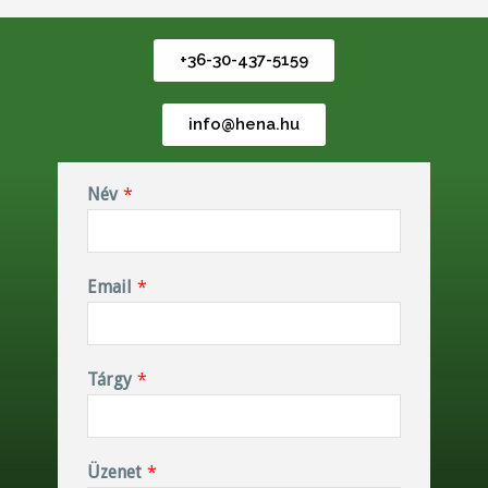
+36-30-437-5159
info@hena.hu
Név
*
Email
*
Tárgy
*
Üzenet
*