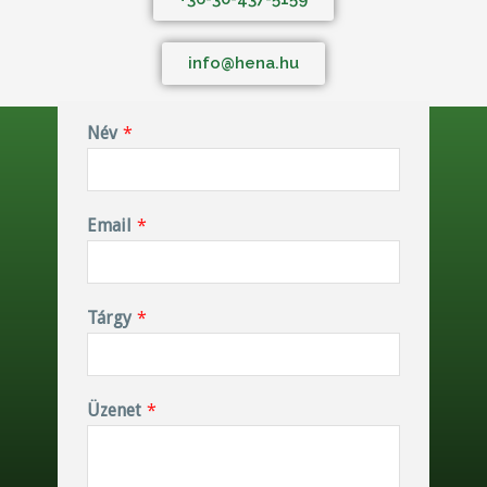
info@hena.hu
Név
*
Email
*
Tárgy
*
Üzenet
*