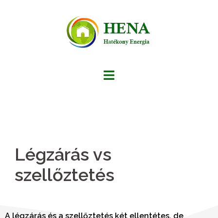
Légzárás vs
szellőztetés
A légzárás és a szellőztetés két ellentétes, de