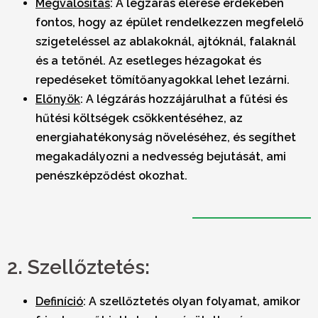
Megvalósítás
:
A légzárás elérése érdekében
fontos, hogy az épület rendelkezzen megfelelő
szigeteléssel az ablakoknál, ajtóknál, falaknál
és a tetőnél. Az esetleges hézagokat és
repedéseket tömítőanyagokkal lehet lezárni.
Előnyök
:
A légzárás hozzájárulhat a fűtési és
hűtési költségek csökkentéséhez, az
energiahatékonyság növeléséhez, és segíthet
megakadályozni a nedvesség bejutását, ami
penészképződést okozhat.
2. Szellőztetés:
Definíció
:
A szellőztetés olyan folyamat, amikor