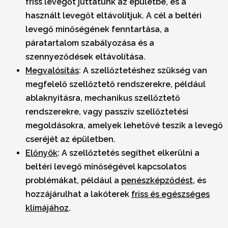
friss levegőt juttatunk az épületbe, és a
használt levegőt eltávolítjuk. A cél a beltéri
levegő minőségének fenntartása, a
páratartalom szabályozása és a
szennyeződések eltávolítása.
Megvalósítás
:
A szellőztetéshez szükség van
megfelelő szellőztető rendszerekre, például
ablaknyitásra, mechanikus szellőztető
rendszerekre, vagy passzív szellőztetési
megoldásokra, amelyek lehetővé teszik a levegő
cseréjét az épületben.
Előnyök
:
A szellőztetés segíthet elkerülni a
beltéri levegő minőségével kapcsolatos
problémákat, például a
penészképződést
, és
hozzájárulhat a lakóterek
friss és egészséges
klímájához
.