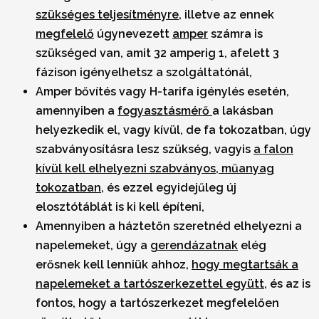
szükséges teljesítményre
, illetve az ennek
megfelelő
úgynevezett
amper
számra is
szükséged van, amit 32 amperig 1, afelett 3
fázison igényelhetsz a szolgáltatónál,
Amper bővítés vagy H-tarifa igénylés esetén,
amennyiben a
fogyasztásmérő
a lakásban
helyezkedik el, vagy kívül, de fa tokozatban, úgy
szabványosításra lesz szükség, vagyis
a falon
kívül kell elhelyezni szabványos, műanyag
tokozatban
, és ezzel egyidejűleg új
elosztótáblát is ki kell építeni,
Amennyiben a háztetőn szeretnéd elhelyezni a
napelemeket, úgy a
gerendázatnak
elég
erősnek kell lenniük ahhoz,
hogy megtartsák a
napelemeket a tartószerkezettel együtt
, és az is
fontos, hogy a tartószerkezet megfelelően