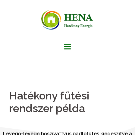
Hatékony fűtési
rendszer példa
Levegő-levegő hőszivattyús padlófűtés kiegészítve a