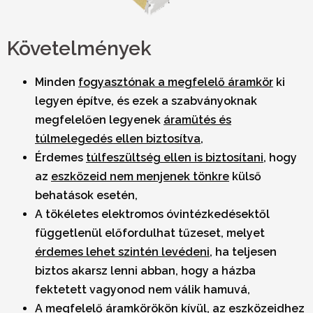
Követelmények
Minden
fogyasztónak a megfelelő áramkör
ki
legyen építve, és ezek a szabványoknak
megfelelően legyenek
áramütés és
túlmelegedés ellen biztosítva
,
Érdemes
túlfeszültség ellen is biztosítani
, hogy
az
eszközeid nem menjenek tönkre
külső
behatások esetén,
A tökéletes elektromos óvintézkedésektől
függetlenül előfordulhat tűzeset, melyet
érdemes lehet szintén levédeni
, ha teljesen
biztos akarsz lenni abban, hogy a házba
fektetett vagyonod nem válik hamuvá,
A megfelelő áramkörökön kívül, az eszközeidhez