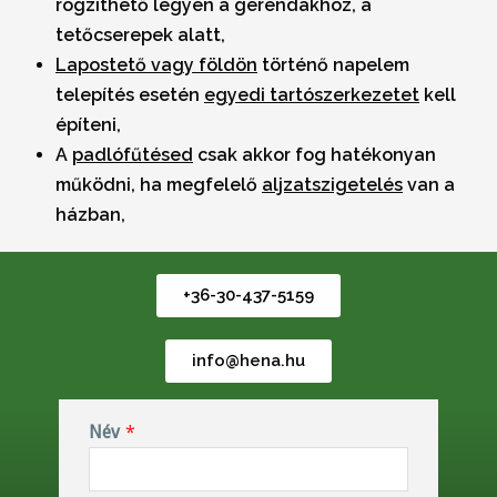
rögzíthető legyen a gerendákhoz, a
tetőcserepek alatt,
Lapostető vagy földön
történő napelem
telepítés esetén
egyedi tartószerkezetet
kell
építeni,
A
padlófűtésed
csak akkor fog hatékonyan
működni, ha megfelelő
aljzatszigetelés
van a
házban,
+36-30-437-5159
info@hena.hu
Név
*