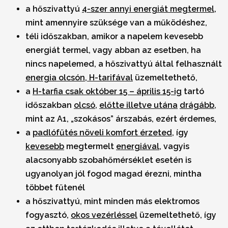
a hőszivattyú
4-szer annyi energiát megtermel
,
mint amennyire szüksége van a működéshez,
téli időszakban, amikor a napelem kevesebb
energiát termel, vagy abban az esetben, ha
nincs napelemed, a hőszivattyú által felhasznált
energia olcsón, H-tarifával
üzemeltethető,
a
H-tarfia csak október 15 – április 15-ig
tartó
időszakban
olcsó
,
előtte illetve utána
drágább
,
mint az A1, „szokásos” árszabás, ezért érdemes,
a
padlófűtés növeli komfort érzeted
, így
kevesebb
megtermelt
energiával
, vagyis
alacsonyabb szobahőmérséklet esetén is
ugyanolyan jól fogod magad érezni, mintha
többet fűtenél
a hőszivattyú, mint minden más elektromos
fogyasztó,
okos vezérléssel
üzemeltethető, így