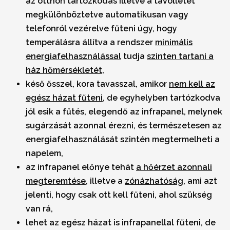
az otthon tartózkodás illetve a távollétet
megkülönböztetve automatikusan vagy
telefonról vezérelve fűteni úgy, hogy
temperálásra állítva a rendszer
minimális
energiafelhasználással
tudja
szinten tartani a
ház hőmérsékletét
,
késő ősszel, kora tavasszal, amikor
nem kell az
egész házat fűteni
, de egyhelyben tartózkodva
jól esik a fűtés, elegendő az infrapanel, melynek
sugárzását azonnal érezni, és természetesen az
energiafelhasználását szintén megtermelheti a
napelem,
az infrapanel előnye tehát
a hőérzet azonnali
megteremtése
, illetve a
zónázhatóság
, ami azt
jelenti, hogy csak ott kell fűteni, ahol szükség
van rá,
lehet az egész házat is infrapanellal fűteni, de