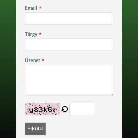
Email
*
Tárgy
*
Üzenet
*
Elküld